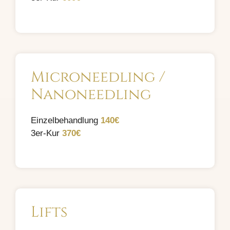
Microneedling /
Nanoneedling
Einzelbehandlung
1
40€
3er-Kur
3
70€
Lifts